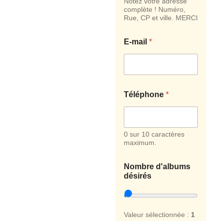
Notez votre adresse
complète ! Numéro,
Rue, CP et ville. MERCI
*
E-mail
*
E
-
m
a
i
l
Téléphone
*
*
0 sur 10 caractères
maximum.
Nombre d'albums
désirés
Valeur sélectionnée :
1